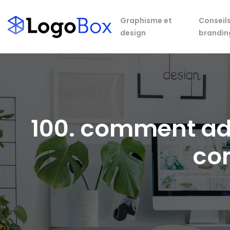
Graphisme et
Conseils
design
brandin
100. comment ad
co