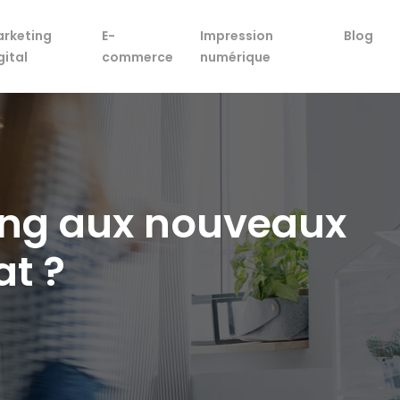
rketing
E-
Impression
Blog
gital
commerce
numérique
ing aux nouveaux
t ?