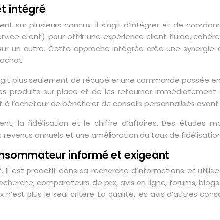
et intégré
ent sur plusieurs canaux. Il s’agit d’intégrer et de coordo
rvice client) pour offrir une expérience client fluide, coh
sur un autre. Cette approche intégrée crée une synergie en
 achat.
s’agit plus seulement de récupérer une commande passée en li
 les produits sur place et de les retourner immédiatement 
l’acheteur de bénéficier de conseils personnalisés avant de
lient, la fidélisation et le chiffre d’affaires. Des étude
 revenus annuels et une amélioration du taux de fidélisation
consommateur informé et exigeant
l est proactif dans sa recherche d’informations et utilis
herche, comparateurs de prix, avis en ligne, forums, blogs :
rix n’est plus le seul critère. La qualité, les avis d’autres