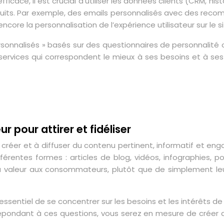
icace, il est crucial d’utiliser les données clients (CRM, hi
uits. Par exemple, des emails personnalisés avec des reco
core la personnalisation de l’expérience utilisateur sur le s
ersonnalisés » basés sur des questionnaires de personnali
rvices qui correspondent le mieux à ses besoins et à ses a
r pour attirer et fidéliser
réer et à diffuser du contenu pertinent, informatif et enga
érentes formes : articles de blog, vidéos, infographies, pod
valeur aux consommateurs, plutôt que de simplement leur 
ssentiel de se concentrer sur les besoins et les intérêts de
répondant à ces questions, vous serez en mesure de créer du