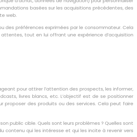
storique d’achat, données de navigation) pour personnaliser
mmandations basées sur les acquisitions précédentes, des
ite web.
té ou des préférences exprimées par le consommateur. Cela
ttentes, tout en lui offrant une expérience d’acquisition
geant pour attirer l’attention des prospects, les informer,
casts, livres blancs, etc. L’objectif est de se positionner
proposer des produits ou des services. Cela peut faire
 son public cible. Quels sont leurs problèmes ? Quelles sont
 contenu qui les intéresse et qui les incite à revenir vers