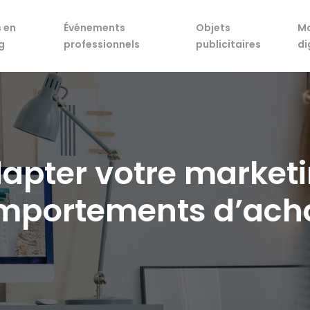
 en
Événements
Objets
Ma
g
professionnels
publicitaires
di
apter votre market
mportements d’acha