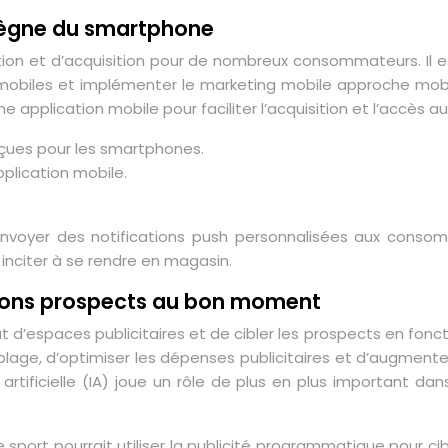
u règne du smartphone
mation et d’acquisition pour de nombreux consommateurs. Il 
 mobiles et implémenter le marketing mobile approche mobile
plication mobile pour faciliter l’acquisition et l’accès au
çues pour les smartphones.
pplication mobile.
ur envoyer des notifications push personnalisées aux cons
inciter à se rendre en magasin.
s bons prospects au bon moment
d’espaces publicitaires et de cibler les prospects en fonct
lage, d’optimiser les dépenses publicitaires et d’augmenter le
e artificielle (IA) joue un rôle de plus en plus important d
port pourrait utiliser la publicité programmatique pour cibl