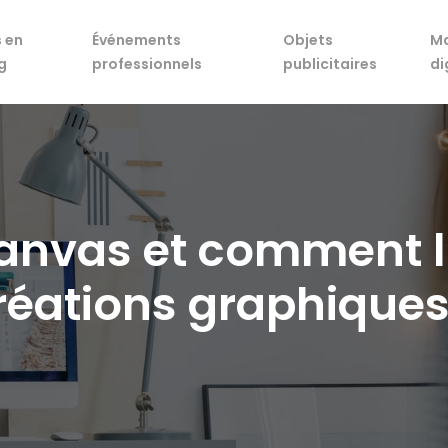
 en
Événements
Objets
Ma
g
professionnels
publicitaires
di
anvas et comment l’u
réations graphiques