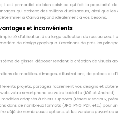
, il est primordial de bien saisir ce qui fait la popularité
tages qui attirent des millions d’utilisateurs, ainsi que les
 déterminer si Canva répond idéalement à vos besoins.
avantages et inconvénients
mplicité d’utilisation à sa large collection de ressources. Il
 matière de design graphique. Examinons de près les princip
 système de glisser-déposer rendent la création de visuels 
llions de modèles, d’images, d’illustrations, de polices et 
différents projets, partagez facilement vos designs et obten
r web, votre smartphone ou votre tablette (iOS et Android).
odèles adaptés à divers supports (réseaux sociaux, présent
ons dans de nombreux formats (JPG, PNG, PDF, etc.) pour une
offre déjà de nombreuses options, et les versions payantes 