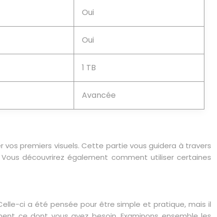
Oui
Oui
1 TB
Avancée
vos premiers visuels. Cette partie vous guidera à travers
s. Vous découvrirez également comment utiliser certaines
Celle-ci a été pensée pour être simple et pratique, mais il
ement ce dont vous avez besoin. Examinons ensemble les