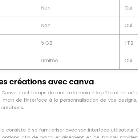
Non
Oui
Non
Oui
5 GB
1 TB
Limitée
Oui
res créations avec canva
anva, il est temps de mettre la main à la pâte et de créer 
n main de l’interface à la personnalisation de vos design
 créations.
consiste à se familiariser avec son interface utilisateur. 
t options afin de naviguer aisément et de trouver rapid