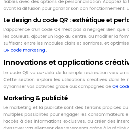
fiables avec des options de personnalisation. Adaptez la t
avant la diffusion pour garantir son bon fonctionnement.
Le design du code QR : esthétique et per
L’apparence d’un code QR n’est pas à négliger. Bien que la 
les couleurs, ajouter un logo au centre, ou modifier la fo
suffisant entre les modules clairs et sombres, et optim
QR code marketing
.
Innovations et applications créat
Le code QR va au-delà de la simple redirection vers un s
Cette section explore les utilisations créatives dans le 
dynamiser vos activités grâce aux campagnes de
QR cod
Marketing & publicité
Le marketing et la publicité sont des terrains propices 
multiples possibilités pour engager les consommateurs et
l’accès à des informations exclusives, ou créer des inte
d’essayer virtuellement des vêtements grâce à la réalité aug