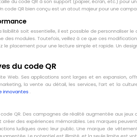
aille du code QR à son support (papier, écran, etc.) pour un
 Un code QR bien conçu est un atout majeur pour une campa
formance
lisibilité soit essentielle, il est possible de personnaliser
rme des modules. Toutefois, veillez à ce que ces modificatio
isez le placement pour une lecture simple et rapide. Un de
ives du code QR
ite Web. Ses applications sont larges et en expansion, of
marketing, la vente au détail, les services, l’art et la cul
e innovantes
.
au code QR. Des campagnes de réalité augmentée aux jeux con
 créer des expériences mémorables. Les marques peuvent l’ut
ractions ludiques avec leur public. Une marque de vêtement
mentée. Le potentiel est illimité, et la seule limite est votr