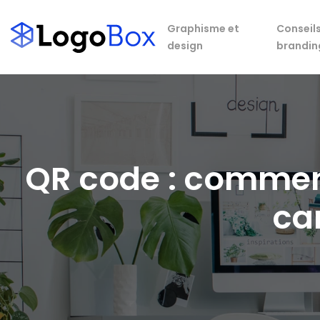
Graphisme et
Conseils
design
brandin
QR code : comment
ca