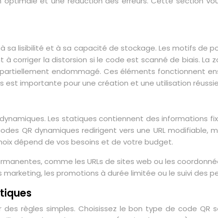
 optimale et une réduction des erreurs. Cette section vou
 sa lisibilité et à sa capacité de stockage. Les motifs de 
t à corriger la distorsion si le code est scanné de biais. L
est partiellement endommagé. Ces éléments fonctionnent en
est importante pour une création et une utilisation réussie
et dynamiques. Les statiques contiennent des informations 
Les codes QR dynamiques redirigent vers une URL modifiable, 
 choix dépend de vos besoins et de votre budget.
permanentes, comme les URLs de sites web ou les coordonné
 marketing, les promotions à durée limitée ou le suivi des 
tiques
 des règles simples. Choisissez le bon type de code QR se