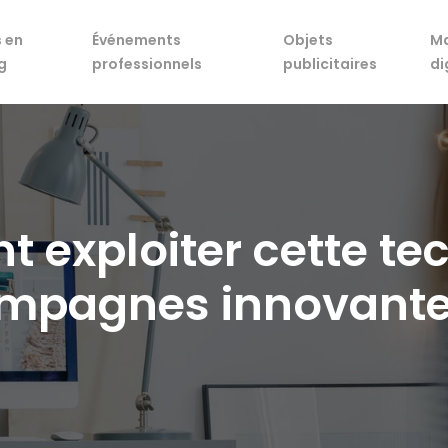
 en
Événements
Objets
Ma
g
professionnels
publicitaires
di
 exploiter cette te
mpagnes innovante