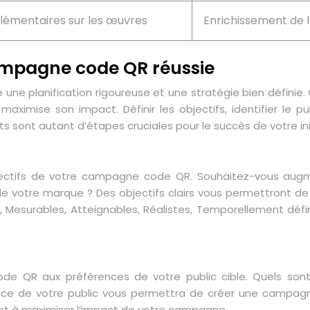
lémentaires sur les œuvres
Enrichissement de 
campagne code QR réussie
ne planification rigoureuse et une stratégie bien définie.
imise son impact. Définir les objectifs, identifier le pu
s sont autant d’étapes cruciales pour le succès de votre in
jectifs de votre campagne code QR. Souhaitez-vous augme
 de votre marque ? Des objectifs clairs vous permettront 
, Mesurables, Atteignables, Réalistes, Temporellement défin
de QR aux préférences de votre public cible. Quels sont l
nce de votre public vous permettra de créer une campag
et à maximiser l’impact de votre campagne.