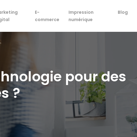
rketing
E-
Impression
Blog
gital
commerce
numérique
chnologie pour des
s ?