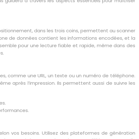
s guidera à travers les aspects essentiels pour maîtriser
positionnement, dans les trois coins, permettent au scanner
a zone de données contient les informations encodées, et la
semble pour une lecture fiable et rapide, même dans des
s.
fixes, comme une URL, un texte ou un numéro de téléphone.
même après l’impression. Ils permettent aussi de suivre les
es.
performances.
lon vos besoins. Utilisez des plateformes de génération